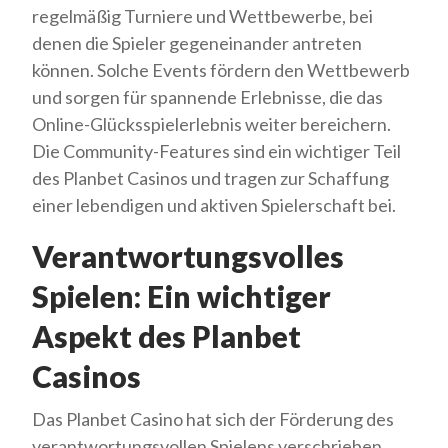
regelmäßig Turniere und Wettbewerbe, bei
denen die Spieler gegeneinander antreten
können. Solche Events fördern den Wettbewerb
und sorgen für spannende Erlebnisse, die das
Online-Glücksspielerlebnis weiter bereichern.
Die Community-Features sind ein wichtiger Teil
des Planbet Casinos und tragen zur Schaffung
einer lebendigen und aktiven Spielerschaft bei.
Verantwortungsvolles
Spielen: Ein wichtiger
Aspekt des Planbet
Casinos
Das Planbet Casino hat sich der Förderung des
verantwortungsvollen Spielens verschrieben.