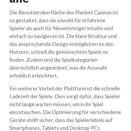
Die Benutzeroberfläche des Planbet Casinos ist
so gestaltet, dass sie sowohl für erfahrene
Spieler als auch für Neueinsteiger intuitiv und
einfach zu navigieren ist. Die klare Struktur und
das ansprechende Design ermöglichen es den
Nutzern, schnell die gewünschten Spiele zu
finden. Zudem sind die Spielkategorien
übersichtlich angeordnet, was die Auswahl
erheblich erleichtert.
Ein weiterer Vorteil der Plattform ist die schnelle
Ladezeit der Spiele. Dies sorgt dafür, dass Spieler
nicht lange warten müssen, um in ihr Spiel
einzutauchen. Die Optimierung für verschiedene
Geräte stellt sicher, dass das Spielerlebnis auf
Smartphones, Tablets und Desktop-PCs