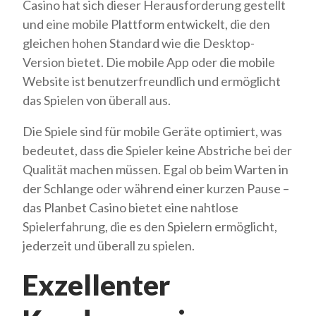
Casino hat sich dieser Herausforderung gestellt
und eine mobile Plattform entwickelt, die den
gleichen hohen Standard wie die Desktop-
Version bietet. Die mobile App oder die mobile
Website ist benutzerfreundlich und ermöglicht
das Spielen von überall aus.
Die Spiele sind für mobile Geräte optimiert, was
bedeutet, dass die Spieler keine Abstriche bei der
Qualität machen müssen. Egal ob beim Warten in
der Schlange oder während einer kurzen Pause –
das Planbet Casino bietet eine nahtlose
Spielerfahrung, die es den Spielern ermöglicht,
jederzeit und überall zu spielen.
Exzellenter