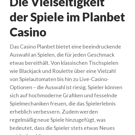
Die Vielseitigkeit
der Spiele im Planbet
Casino
Das Casino Planbet bietet eine beeindruckende
Auswahl an Spielen, die für jeden Geschmack
etwas bereithält. Von klassischen Tischspielen
wie Blackjack und Roulette über eine Vielzahl
von Spielautomaten bis hin zu Live-Casino-
Optionen – die Auswahl ist riesig. Spieler können
sich auf hochmoderne Grafiken und fesselnde
Spielmechaniken freuen, die das Spielerlebnis
erheblich verbessern. Zudem werden
regelmäßig neue Spiele hinzugefügt, was
bedeutet, dass die Spieler stets etwas Neues