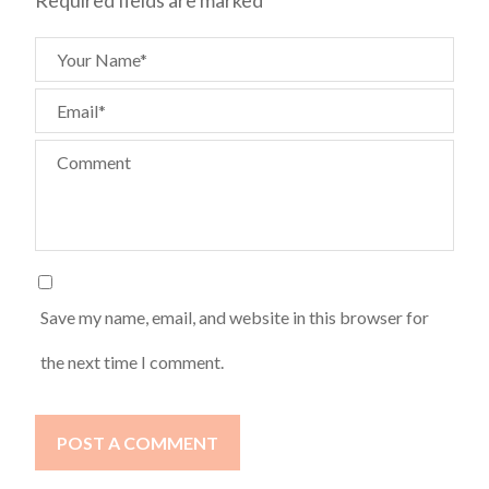
Required fields are marked
*
Your Name*
Email*
Comment
Save my name, email, and website in this browser for
the next time I comment.
POST A COMMENT