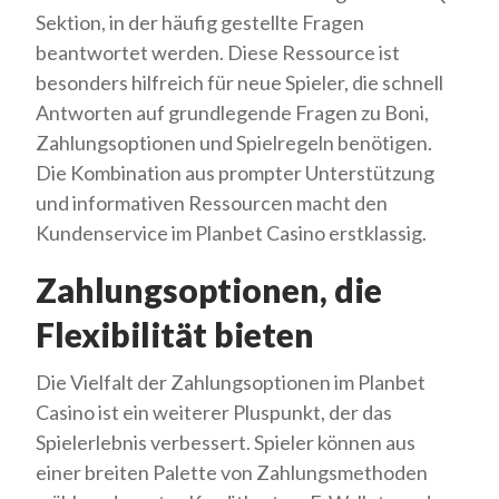
Sektion, in der häufig gestellte Fragen
beantwortet werden. Diese Ressource ist
besonders hilfreich für neue Spieler, die schnell
Antworten auf grundlegende Fragen zu Boni,
Zahlungsoptionen und Spielregeln benötigen.
Die Kombination aus prompter Unterstützung
und informativen Ressourcen macht den
Kundenservice im Planbet Casino erstklassig.
Zahlungsoptionen, die
Flexibilität bieten
Die Vielfalt der Zahlungsoptionen im Planbet
Casino ist ein weiterer Pluspunkt, der das
Spielerlebnis verbessert. Spieler können aus
einer breiten Palette von Zahlungsmethoden