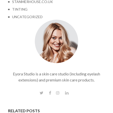
STANMERHOUSE.CO.UK
TINTING
UNCATEGORIZED
Eyora Studio is a skin care studio (including eyelash
extensions) and premium skin care products.
RELATED POSTS