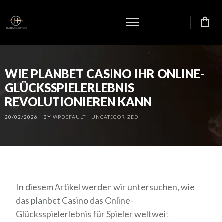
WIE PLANBET CASINO IHR ONLINE-
GLÜCKSSPIELERLEBNIS
REVOLUTIONIEREN KANN
20/02/2026
BY
WPDEFAULT
UNCATEGORIZED
In diesem Artikel werden wir untersuchen, wie
das
planbet
Casino das Online-
Glücksspielerlebnis für Spieler weltweit